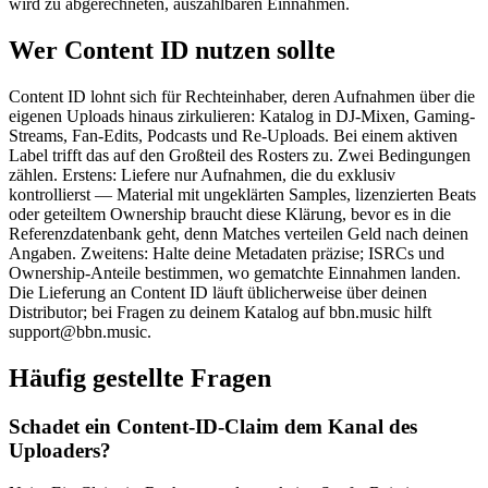
wird zu abgerechneten, auszahlbaren Einnahmen.
Wer Content ID nutzen sollte
Content ID lohnt sich für Rechteinhaber, deren Aufnahmen über die
eigenen Uploads hinaus zirkulieren: Katalog in DJ-Mixen, Gaming-
Streams, Fan-Edits, Podcasts und Re-Uploads. Bei einem aktiven
Label trifft das auf den Großteil des Rosters zu. Zwei Bedingungen
zählen. Erstens: Liefere nur Aufnahmen, die du exklusiv
kontrollierst — Material mit ungeklärten Samples, lizenzierten Beats
oder geteiltem Ownership braucht diese Klärung, bevor es in die
Referenzdatenbank geht, denn Matches verteilen Geld nach deinen
Angaben. Zweitens: Halte deine Metadaten präzise; ISRCs und
Ownership-Anteile bestimmen, wo gematchte Einnahmen landen.
Die Lieferung an Content ID läuft üblicherweise über deinen
Distributor; bei Fragen zu deinem Katalog auf bbn.music hilft
support@bbn.music.
Häufig gestellte Fragen
Schadet ein Content-ID-Claim dem Kanal des
Uploaders?