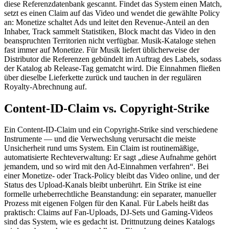
diese Referenzdatenbank gescannt. Findet das System einen Match,
setzt es einen Claim auf das Video und wendet die gewählte Policy
an: Monetize schaltet Ads und leitet den Revenue-Anteil an den
Inhaber, Track sammelt Statistiken, Block macht das Video in den
beanspruchten Territorien nicht verfügbar. Musik-Kataloge stehen
fast immer auf Monetize. Für Musik liefert üblicherweise der
Distributor die Referenzen gebündelt im Auftrag des Labels, sodass
der Katalog ab Release-Tag gematcht wird. Die Einnahmen fließen
über dieselbe Lieferkette zurück und tauchen in der regulären
Royalty-Abrechnung auf.
Content-ID-Claim vs. Copyright-Strike
Ein Content-ID-Claim und ein Copyright-Strike sind verschiedene
Instrumente — und die Verwechslung verursacht die meiste
Unsicherheit rund ums System. Ein Claim ist routinemäßige,
automatisierte Rechteverwaltung: Er sagt „diese Aufnahme gehört
jemandem, und so wird mit den Ad-Einnahmen verfahren“. Bei
einer Monetize- oder Track-Policy bleibt das Video online, und der
Status des Upload-Kanals bleibt unberührt. Ein Strike ist eine
formelle urheberrechtliche Beanstandung: ein separater, manueller
Prozess mit eigenen Folgen für den Kanal. Für Labels heißt das
praktisch: Claims auf Fan-Uploads, DJ-Sets und Gaming-Videos
sind das System, wie es gedacht ist. Drittnutzung deines Katalogs