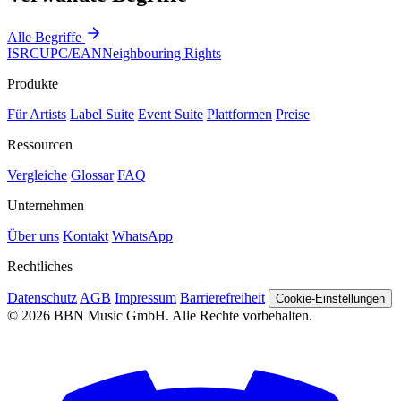
Alle Begriffe
ISRC
UPC/EAN
Neighbouring Rights
Produkte
Für Artists
Label Suite
Event Suite
Plattformen
Preise
Ressourcen
Vergleiche
Glossar
FAQ
Unternehmen
Über uns
Kontakt
WhatsApp
Rechtliches
Datenschutz
AGB
Impressum
Barrierefreiheit
Cookie-Einstellungen
© 2026 BBN Music GmbH. Alle Rechte vorbehalten.