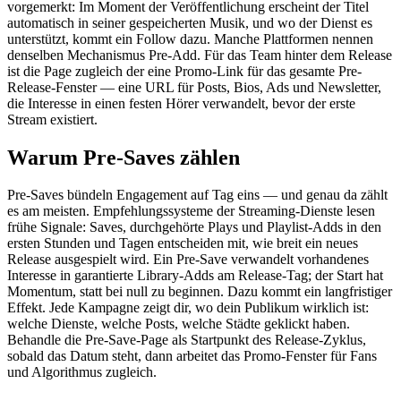
vorgemerkt: Im Moment der Veröffentlichung erscheint der Titel
automatisch in seiner gespeicherten Musik, und wo der Dienst es
unterstützt, kommt ein Follow dazu. Manche Plattformen nennen
denselben Mechanismus Pre-Add. Für das Team hinter dem Release
ist die Page zugleich der eine Promo-Link für das gesamte Pre-
Release-Fenster — eine URL für Posts, Bios, Ads und Newsletter,
die Interesse in einen festen Hörer verwandelt, bevor der erste
Stream existiert.
Warum Pre-Saves zählen
Pre-Saves bündeln Engagement auf Tag eins — und genau da zählt
es am meisten. Empfehlungssysteme der Streaming-Dienste lesen
frühe Signale: Saves, durchgehörte Plays und Playlist-Adds in den
ersten Stunden und Tagen entscheiden mit, wie breit ein neues
Release ausgespielt wird. Ein Pre-Save verwandelt vorhandenes
Interesse in garantierte Library-Adds am Release-Tag; der Start hat
Momentum, statt bei null zu beginnen. Dazu kommt ein langfristiger
Effekt. Jede Kampagne zeigt dir, wo dein Publikum wirklich ist:
welche Dienste, welche Posts, welche Städte geklickt haben.
Behandle die Pre-Save-Page als Startpunkt des Release-Zyklus,
sobald das Datum steht, dann arbeitet das Promo-Fenster für Fans
und Algorithmus zugleich.